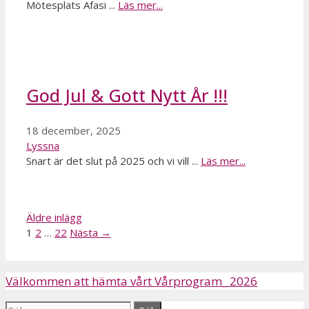
Mötesplats Afasi ...
Läs mer...
God Jul & Gott Nytt År !!!
18 december, 2025
Lyssna
Snart är det slut på 2025 och vi vill ...
Läs mer...
Äldre inlägg
Sida
Sida
Sida
1
2
…
22
Nästa
→
Välkommen att hämta vårt
Vårprogram_ 2026